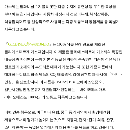
가소제는
염화
비닐
수지를
비롯한
각종
수지에
유연성
등
우수한
특성을
부여하는
첨가제입니다
.
자동차
내장재나
전선
피복재
,
복식
잡화류
,
식품
접촉
재료
등
일상적으로
사용되는
각종
제품부터
공업
제품
등
폭넓게
사용되고
있습니다
.
「
GLOBINEXⓇ W-1810-BIO
」는
100%
식물
유래
원료로
제조된
폴리에스테르계
가소제입니다
.
이
제품은
폴리에스테르계
가소제의
특징인
내유성과
비이행성
등의
기본
성능을
완벽하게
충족하여
기존의
석유
유래
원료인
가소제와의
부드러운
대체가
가능합니다
.
또한
기존
제품에서
대체하는
것으로
최종
제품의
CO₂
배출량
삭감에
공헌함과
동시에
「안전
・
안심」을
담보합니다
.
이
제품은
USDA
의
바이오베이스
인증
외
,
일반
사단법인
일본
유기
자원
협회가
인정하는
「바이오매스
마크
(
바이오매스도
100%)
」의
인증도
취득하고
있습니다
.
이번
인증
취득으로
,
미국이나
유럽
,
중국
등의
지역에서
환경
배려형
제품으로서의
평가가
높아지는
것으로
,
자동차
,
전자
·
전기
,
의류
,
완구
,
소비자
분야
등
폭넓은
업계에서의
채용
확대를
목표로
하고
있습니다
.