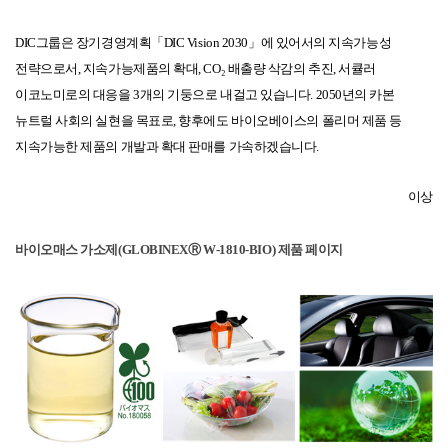
DIC
그룹은
장기
경영계획
「
DIC Vision 2030
」에
있어서의
지속가능성
전략으로서
,
지속가능제품의
확대
, CO₂
배출량
삭감의
추진
,
서큘러
이코노미로의
대응을
3
개의
기둥으로
내걸고
있습니다
. 2050
년의
카본
뉴트럴
사회의
실현을
목표로
,
향후에도
바이오베이스의
폴리머
제품
등
지속
가능한
제품의
개발과
확대 판매를
가속하겠습니다
.
이상
바이오매스
가소제
(GLOBINEXⓇ W-1810-BIO)
제품
페이지