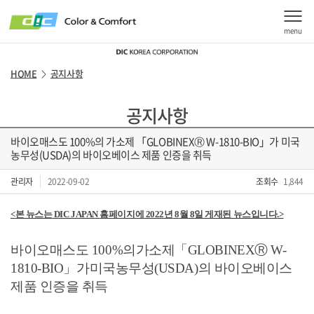
menu
HOME
공지사항
>
공지사항
바이오매스도 100%의 가소제 「GLOBINEXⓇ W-1810-BIO」가 미국
농무성(USDA)의 바이오베이스 제품 인증을 취득
관리자
2022-09-02
조회수
1,844
<
본 뉴스는
DIC JAPAN
홈페이지에
2022
년
8
월
8
일 게재된 뉴스입니다
.>
바이오매스도
100%
의
가소제
「
GLOBINEXⓇ W-
1810-BIO
」가
미국
농무성
(USDA)
의
바이오베이스
제품
인증을
취득