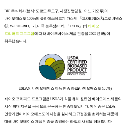
DIC
주식회사
(
본사
:
도쿄도
주오구
,
사장
집행
임원
:
이노
가오루
)
의
바이오매스도
100%
의
폴리에스테르계
가소제
「
GLOBINEXⓇ(
그로비넥스
Ⓡ) W-1810-BIO
」가
,
미국
농무성
(
이하
,
「
USDA
」
)
의
바이오
프리퍼드
프로그램
에
따라
바이오베이스
제품
인증을
2022
년
6
월에
취득했습니다
.
USDA
의
바이오베이스
제품
인증
라벨
(
바이오매스도
100%)
바이오
프리퍼드
프로그램은
USDA
가
식물
유래
원료인
바이오매스
제품의
시장
확대
지원을
목적으로
운용하는
인증
제도입니다
.
이
인증은
USDA
인증
기관이
바이오매스도의
시험을
실시하고
규정
값을
초과하는
제품에
대해
바이오베이스
제품
인증을
증명하는
라벨의
사용을
허용합니다
.