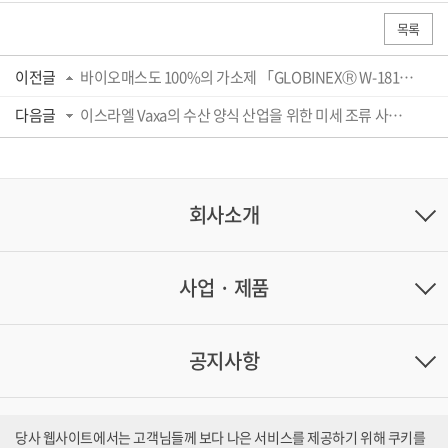
목록
이전글
바이오매스도 100%의 가소제 「GLOBINEXⓇ W-1810-BIO」가 미국 농무성(USDA)의 바이오베이...
다음글
이스라엘 Vaxa의 수산 양식 산업을 위한 미세 조류 사료 『UltraNanno™』를 국내에서 ...
회사소개
사업 · 제품
공지사항
문의처
당사 웹사이트에서는 고객님들께 보다 나은 서비스를 제공하기 위해 쿠키를