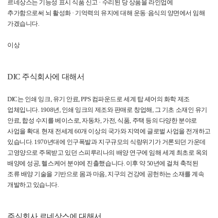
르네상스는 기능성 표시 식품 신고 · 수리된 당 상품을 라인업에
추가함으로써 뇌 활성화 · 기억력의 유지에 대해 운동·음식의 양면에서 임해
가겠습니다
.
이상
DIC
주식회사에 대해서
DIC
는 인쇄 잉크
,
유기 안료
, PPS
컴파운드로 세계 탑 셰어의 화학 제조
업체입니다
. 1908
년
,
인쇄 잉크의 제조와 판매로 창업해
,
그 기초 소재인 유기
안료
,
합성 수지를 베이스로
,
자동차
,
가전
,
식품
,
주택 등의 다양한 분야로
사업을 확대
.
현재 전세계
60
개 이상의 국가와 지역에 글로벌 사업을 전개하고
있습니다
. 1970
년대에 인구폭발과 지구규모의 식량위기가 거론되던 가운데
고영양으로 주목받고 있던 스피루리나의 배양 연구에 임해 세계 최초로 옥외
배양에 성공
,
헬스케어 분야에 진출했습니다
.
이후 약
50
년에 걸쳐 축적된
조류 배양 기술을 기반으로 몸과 마음
,
지구의 건강에 공헌하는 소재를 계속
개발하고 있습니다
.
주식회사 르네상스에 대해서