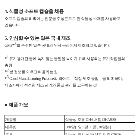
4.
식물성 소프트 캡슐을 채용
소프트 캡슐의 피막에는 전분을 주성분으로 한 식물성 소재를 사용하고
있습니다
.
5.
안심할 수 있는 일본 국내 제조
3
*
GMP
를 준수한 일본 국내의 위탁 공장에서 제조되고 있습니다
.
1
*
유기용매란 물에 녹지 않는 물질을 녹이기 위해 사용되는 유기화합물의
총칭
2
*
본 정보를 외우고 떠올리는 힘
3
*
Good Manufacturing Practice
의 약어로 「적정 제조 규범」을 의미하며
,
제조자에게 적정한 제조 관리와 품질 관리를 요구하는 것
■ 제품
개요
제품명
식물성
조류
DHA
배합
DHA900
내용량
180
알
(1
일
6
알
기준
, 30
일분
)
분류
기능성
표시
식품
(
신고
번호
:G980)