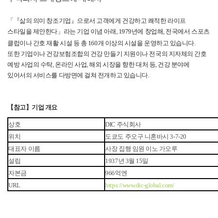
「『삶의 의미 창조기업』으로서 고객에게 건강하고 쾌적한 라이프
스타일을 제안한다」라는 기업 이념 아래
, 1979
년에 창업해
,
전국에서 스포츠
클럽이나 간호 재활 시설 등 총
160
개 이상의 시설을 운영하고 있습니다
.
또한 기업이나 건강보험조합의 건강 만들기 지원이나 전국의 지자체의 간호
예방 사업의 수탁
,
온라인 사업
,
해외 시장을 향한 대처 등
,
건강 분야에
있어서의 서비스를 다방면에 걸쳐 전개하고 있습니다
.
【참고】기업 개요
상호
DIC
주식회사
위치
도쿄도 주오구 니혼바시
3-7-20
대표자 이름
사장 집행 임원 이노 가오루
설립
1937
년
3
월
15
일
자본금
966
억엔
URL
https://www.dic-global.com/