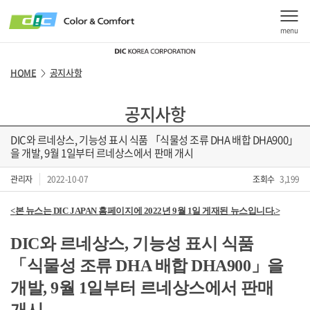
menu
HOME
공지사항
>
공지사항
DIC와 르네상스, 기능성 표시 식품 「식물성 조류 DHA 배합 DHA900」
을 개발, 9월 1일부터 르네상스에서 판매 개시
관리자
2022-10-07
조회수
3,199
<
본 뉴스는
DIC JAPAN
홈페이지에
2022
년
9
월
1
일 게재된 뉴스입니다
.>
DIC
와 르네상스
,
기능성 표시 식품
「식물성 조류
DHA
배합
DHA900
」을
개발
, 9
월
1
일부터 르네상스에서 판매