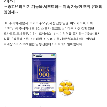
개시
～중고년의 인지 기능을 서포트하는 지속 가능한 조류 유래의
영양제～
DIC
주식회사
(
본사
:
도쿄도 주오구
,
사장 집행 임원
:
이노 가오루
,
이하
「
DIC
」
)
와 주식회사 르네상스
(
본사
:
도쿄도 스미다구
,
사장 집행 임원
:
오카모토 도시하루
,
이하 「르네상스」
)
는
,
기억력을 유지하는 기능성 표시
식품 「식물성 조류
DHA
배합
DHA900
」을 개발했습니다
. 9
월
1
일부터
르네상스의 스포츠 클럽 및 통신판매 사이트에서 발매합니다
.