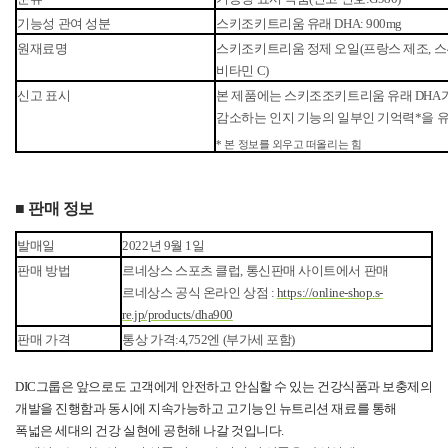
기능성
관여
성분
스키조키트리움
유래
DHA: 900mg
원재료명
스키조키트리움
정제
오일
(
프랑스
제조
,
스
비타민
C)
신고
표시
본
제품에는
스키조조키트리움
유래
DHA
감소하는
인지
기능의
일부인
기억력
*
을
*
본 정보를 외우고 떠올리는 힘
■ 판매
정보
발매일
2022
년
9
월
1
일
판매
방법
르네상스
스포츠
클럽
,
통신판매
사이트에서
판매
르네상스
공식
온라인
상점
:
https://online-shop.s-
re.jp/products/dha900
판매
가격
통상
가격
:4,752
엔
(
부가세
포함
)
DIC
그룹은 앞으로도 고객에게 안전하고 안심할 수 있는 건강식품과 보충제의
개발을 진행함과 동시에 지속가능하고 고기능인 뉴트리션 재료를 통해
폭넓은 세대의 건강 실현에 공헌해 나갈 것입니다
.