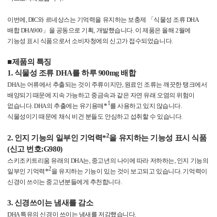
이번에
, DIC
와 르네상스는 기억력을 유지하는 보충제 「식물성 조류
DHA
배합
DHA900
」을 공동으로 기획
,
개발했습니다
.
이 제품은 올해
2
월에
기능성 표시 식품으로서 소비자청에의 신고가 접수되었습니다
.
■제품의 특징
1.
식물성 조류
DHA
를 하루
900mg
배합
DHA
는 어류에서 추출되는 것이 주류이지만
,
원료인 조류는 깨끗한 탱크에서
배양되기 때문에 지속 가능하고 중금속과 같은 자연 유래 오염의 위험이
1
*
없습니다
. DHA
의 추출에는 유기용매
를 사용하고 있지 않습니다
.
식물성이기 때문에 채식 비건 분들도 안심하고 섭취할 수 있습니다
.
2
2.
인지 기능의 일부인 기억력
*
을 유지하는 기능성 표시 식품
(
신고 번호
:G980)
스키조키트리움 유래의
DHA
는
,
중고년의 나이에 따라 저하하는
,
인지 기능의
2
*
일부인 기억력
을 유지하는 기능이 있는 것이 보고되고 있습니다
.
기억력이
신경이 쓰이는 중고년분들에게 추천합니다
.
3.
신경쓰이는 냄새를 감소
DHA
특유의 신경이 쓰이는 냄새를 저감했습니다
.