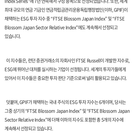
Index Series”
에
7
년 연속해서 구성 종목으로 선정되었습니다
.
또한
,
세계
최대 규모의 연금 기금인 연금적립금관리운용독립행정법인
(
이하
, GPIF)
이
채택하는
ESG
투자 지수 중
“FTSE Blossom Japan Index”
및
“FTSE
Blossom Japan Sector Relative Index”
에도 계속해서 선정되고
있습니다
.
이 지수들은
,
런던 증권거래소의 자회사인
FTSE Russell
이 개발한 지수로
,
ESG
에 뛰어난 대처를 실시하는 기업이 선정됩니다
.
세계의 투자가들에게
있어서 이 지수들은 중요한 투자 판단 기준으로써 널리 활용되고 있습니다
.
덧붙여
, GPIF
가 채택하는 국내 주식의
ESG
투자 지수는
6
개이며
,
당사는
그중 상기의
“FTSE Blossom Japan Index”
및
“FTSE Blossom Japan
Sector Relative Index”
에 더해 이하의 지수도 포함한 총
5
개의 지수에
계속해서 선정되고 있습니다
.