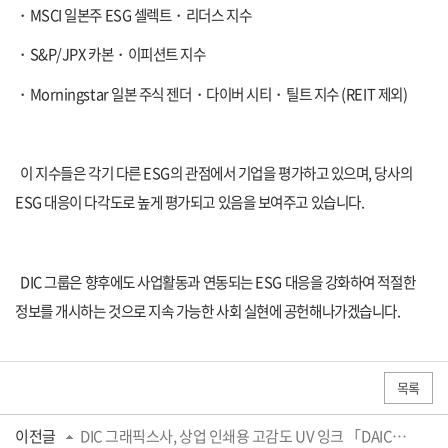
・
MSCI
일본주
ESG
셀렉트
・
리더스 지수
・
S&P/JPX
카본
・
이피션트 지수
・
Morningstar
일본 주식 젠더
・
다이버 시티
・
틸트 지수
(
REIT
제외
)
이 지수들은 각기 다른
ESG
의 관점에서 기업을 평가하고 있으며
,
당사의
ESG
대응이 다각도로 높게 평가되고 있음을 보여주고 있습니다
.
DIC
그룹은 향후에도 사업활동과 연동되는
ESG
대응을 강화하여 적절한
정보를 개시하는 것으로 지속 가능한 사회 실현에 공헌해나가겠습니다
.
목록
이전글
DIC 그래픽스사, 상업 인쇄용 고감도 UV 잉크 「DAICURE HR PINESTER™」 출시