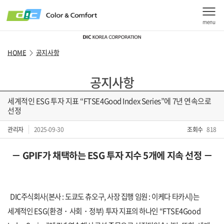
menu
HOME
공지사항
>
공지사항
세계적인 ESG 투자 지표 “FTSE4Good Index Series”에 7년 연속으로
선정
관리자
2025-09-30
조회수
818
－
GPIF
가 채택하는
ESG
투자 지수
5
개에 지속 선정 －
DIC
주식회사
(
본사
:
도쿄도 츄오구
,
사장 집행 임원
:
이케다 타카시
)
는
세계적인
ESG(
환경
・
사회
・
정부
)
투자 지표의 하나인
“
FTSE4Good